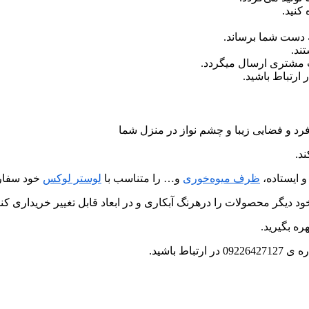
کنید.
 دست شما برساند.
ند.
ب مشتری ارسال میگردد.
رد و فضایی زیبا و چشم نواز در منزل شما
د.
و ایستاده،
ظرف میوه‌خوری
و… را متناسب با
لوستر لوکس
خود سفار
د دیگر محصولات را درهرنگ آبکاری و در ابعاد قابل تغییر خریداری کنی
ره بگیرید.
 باشید.