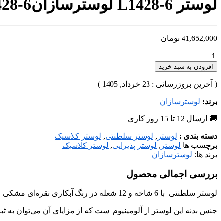
لوستر L1428-6 لوسترسازان
28-6
41,652,000
تومان
افزودن به سبد خرید
( آخرین بروزرسانی : 23 خرداد, 1405 )
برند:
لوسترسازان
🚚 ارسال 12 تا 15 روز کاری
دسته بندی :
لوستر
,
لوستر سلطنتی
,
لوستر کلاسیک
برچسب ها
لوستر
,
لوستر پذیرایی
,
لوستر کلاسیک
برند ها:
لوسترسازان
بررسی اجمالی محصول
لوستر سلطنتی با 6 شاخه و 12 شعله در رنگ آبکاری نقره‌ای مشکی طراحی و تولید شده است، که می‌توان متناسب با فضا و سلیقه‌ی شما در هررنگ آبکاری، هرتعداد شاخه و ابعاد مورد نظر تولید کرد.
جنس بدنه این لوستر از آلومینیوم است که از مزایای آن می‌توان به ثبا