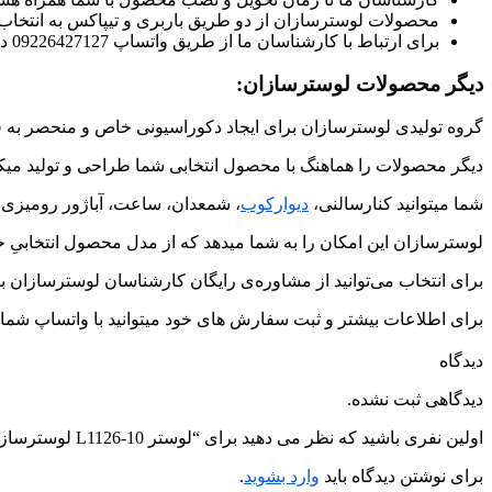
محصولات لوسترسازان از دو طریق باربری و تیپاکس به انتخا
برای ارتباط با کارشناسان ما از طریق واتساپ 09226427127 در ارتباط باشید.
دیگر محصولات لوسترسازان:
گروه تولیدی لوسترسازان برای ایجاد دکوراسیونی خاص و منحصر به ف
دیگر محصولات را هماهنگ با محصول انتخابی شما طراحی و تولید میکن
شما میتوانید کنارسالنی،
دیوارکوب
، شمعدان، ساعت، آباژور رومیزی 
لوسترسازان این امکان را به شما میدهد که از مدل محصول انتخابیِ خو
برای انتخاب می‌توانید از مشاوره‌ی رایگان کارشناسان لوسترسازان به
برای اطلاعات بیشتر و ثبت سفارش های خود میتوانید با واتساپ شماره ی 09226427127 در ارتباط
دیدگاه
دیدگاهی ثبت نشده.
اولین نفری باشید که نظر می دهید برای “لوستر L1126-10 لوسترسازان”
برای نوشتن دیدگاه باید
وارد بشوید
.