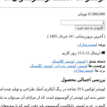
67,860,000
تومان
افزودن به سبد خرید
( آخرین بروزرسانی : 24 خرداد, 1405 )
برند:
لوسترسازان
🚚 ارسال 12 تا 15 روز کاری
دسته بندی :
لوستر
,
لوستر کلاسیک
برچسب ها
لوستر
,
لوستر پذیرایی
,
لوستر کلاسیک
برند ها:
لوسترسازان
بررسی اجمالی محصول
لوستر لوکس با 10 شاخه در رنگ آبکاری آنتیک طراحی و تولید شده است، که می‌توان متناسب با فضا و سلیقه‌ی شما در هررنگ آبکاری، هرتعداد شاخه و ابعاد مورد نظر تولید کرد.
جنس بدنه این لوستر از آلومینیوم است که از مزایای آن می‌توان به ثبا
البته در خرید لوستر دایکاست آلومینیوم باید دقت کنید که با نمونه‌ها