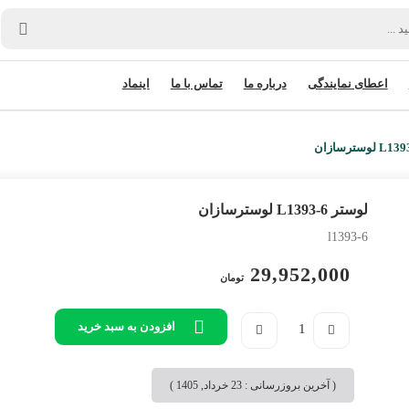
اعطای نمایندگی
درباره ما
تماس با ما
اینماد
لوستر L1393-6 لوسترسازان
l1393-6
29,952,000
تومان
افزودن به سبد خرید
( آخرین بروزرسانی : 23 خرداد, 1405 )