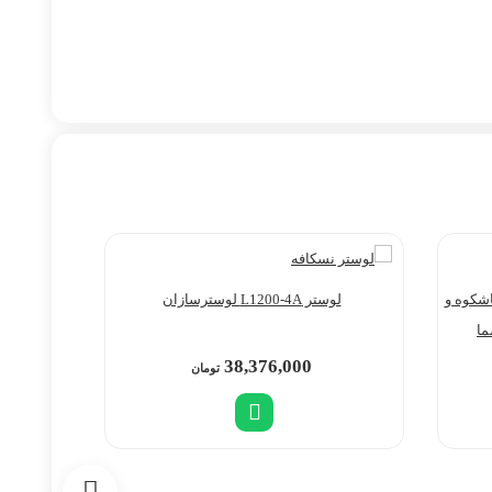
| انتخابی باشکوه و
لوستر L1200-4A لوسترسازان
لوستر 
ما
38,376,000
تومان