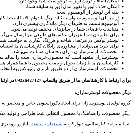
امکان اضافه کردن آویز به درخواست شما وجود دارد.
امکان حذف آویز یا تغییر مدل آویز به سلیقه شما.
بدنه این لوستر از آلومینیوم است.
از مزایای آلومینیوم میتوان به ثبات رنگ با دوام بالا، قابلیت 
آلومینیوم نسبت به فلزهای دیگر ماندگاری بیشتری دارد.
متناسب با فضای شما در سایزهای مختلف تولید می‌شود.
برای اطمینان شما عزیزان عکس‌های طبیعی نیز ارسال می‌گرد
لوستر لوکس در هرتعداد شاخه و هررنگ آبکاری به خواست شما ت
برای خرید می‌توانید از مشاوره‌ی رایگان کارشناسان ما استفاده 
محصولات لوسترسازان دارای پنج سال ضمانت می‌باشد.
لوسترسازان متعهد است که محصول خریداری شده را سالم به
کارشناسان ما تا زمان تحویل و نصب محصول با شما همراه هست
محصولات لوسترسازان از دو طریق باربری و تیپاکس به انتخا
برای ارتباط با کارشناسان ما از طریق واتساپ 09226427127 در ارتباط باشید
دیگر محصولات لوسترسازان
:
گروه تولیدی لوسترسازان برای ایجاد دکوراسیونی خاص و منحصر به ف
دیگر محصولات را هماهنگ با محصول انتخابی شما طراحی و تولید میکن
شما میتوانید کنارسالنی، دیوارکوب،
شمعدان
،
ساعت،
آباژور رومیزی 