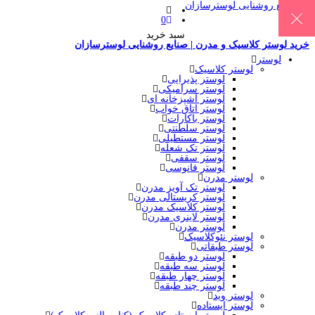
0
سبد خرید
خرید لوستر کلاسیک و مدرن | صنایع روشنایی لوسترسازان
لوستر
لوستر کلاسیک
لوستر پذیرایی
لوستر سرامیکی
لوستر آشپزخانه ای
لوستر اتاق خواب
لوستر باکارات
لوستر سلطنتی
لوستر مستطیلی
لوستر تک شعله
لوستر سقفی
لوستر فانوسی
لوستر مدرن
لوستر تک آویز مدرن
لوستر کریستالی مدرن
لوستر کلاسیک مدرن
لوستر لاینری مدرن
لوستر مدرن
لوستر نئوکلاسیک
لوستر طبقاتی
لوستر دو طبقه
لوستر سه طبقه
لوستر چهار طبقه
لوستر چند طبقه
لوستر وید
لوستر ایستاده