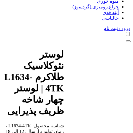
میوه خوری
چراغ رومیزی (گردسوز)
آینه قدی
جالباسی
ورود / ثبت نام
لوستر
نئوکلاسیک
طلاکرم L1634-
4TK | لوستر
چهار شاخه
ظریف پذیرایی
شناسه محصول:
L1634-4TK
-
زمان تولید و ارسال: 12 الی 18