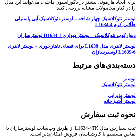
برای ایجاد هارمونی بیشتر در دکوراسیون داخلی، می‌توانید این مدل
را در کنار محصولات مشابه بررسی کنید:
لوستر نئوکلاسیک چهار شاخه – لوستر نئوکلاسیک آبی پاستیلی
طلایی کرم L1634-4
دیوارکوب نئوکلاسیک – لوستر دیواری D1634-1 لوسترسازان
لوستر لاینری مدل L1639 برای فضای ناهارخوری – لوستر لاینری
L1639-6 لوسترسازان
دسته‌بندی‌های مرتبط
لوستر
لوستر نئوکلاسیک
لوستر پذیرایی
لوستر آشپزخانه
نحوه ثبت سفارش
ثبت سفارش مدل L1634-4TK از طریق وب‌سایت لوسترسازان یا
تماس مستقیم با کارشناسان فروش امکان‌پذیر است.