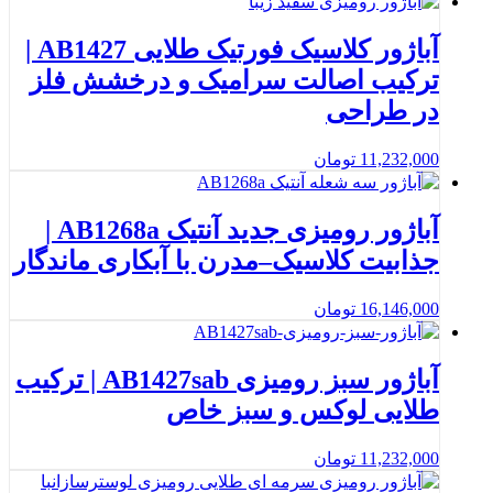
آباژور کلاسیک فورتیک طلایی AB1427 |
ترکیب اصالت سرامیک و درخشش فلز
در طراحی
11,232,000
تومان
آباژور رومیزی جدید آنتیک AB1268a |
جذابیت کلاسیک–مدرن با آبکاری ماندگار
16,146,000
تومان
آباژور سبز رومیزی AB1427sab | ترکیب
طلایی لوکس و سبز خاص
11,232,000
تومان