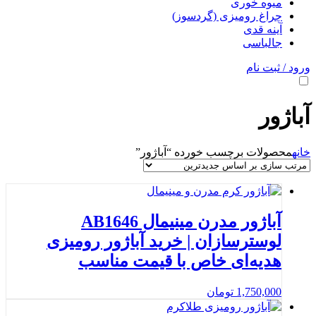
میوه خوری
چراغ رومیزی (گردسوز)
آینه قدی
جالباسی
ورود / ثبت نام
آباژور
خانه
محصولات برچسب خورده “آباژور”
آباژور مدرن مینیمال AB1646
لوسترسازان | خرید آباژور رومیزی
هدیه‌ای خاص با قیمت مناسب
1,750,000
تومان