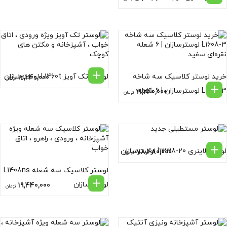
خواب و آشپزخانه
خرید لوستر کلاسیک سه شاخه
لوستر تک آویز L1460t لوسترسازان
12,240,000
تومان
L1608-3 لوسترسازان | ۶ شعله
21,240,000
تومان
نقره‌ای سفید
لوستر لاینری l1338-20 لوسترسازان
78,480,000
تومان
لوستر کلاسیک سه شعله L1408ns
لوسترسازان
19,440,000
تومان