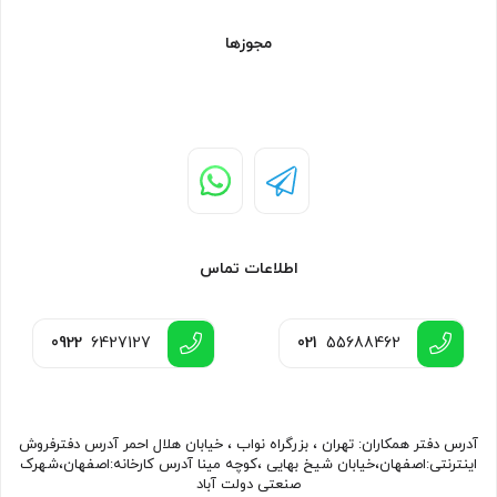
مجوزها
اطلاعات تماس
0922
6427127
021
55688462
آدرس دفتر همکاران: تهران ، بزرگراه نواب ، خیابان هلال احمر آدرس دفترفروش
اینترنتی:اصفهان،خیابان شیخ بهایی ،کوچه مینا آدرس کارخانه:اصفهان،شهرک
صنعتی دولت آباد